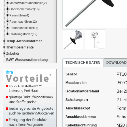
Mantelwiderstandsfühler(2)
Oberflächenfühler(16)
Raumfühler(4)
Rauchgasfühler(12)
Raumpendelfühler(4)
Strahlungsfühler(12)
Temp.-Messumformer
Thermoelemente
Zubehör
BWT-Wasseraufbereitung
TECHNISCHE DATEN
DOWNLOAD
PT100
Sensor
-50°C
Messbereich
Bei 
Isolationswiderstand
2-Leit
Schaltungsart
Form 
Anschlusskopf
Schr
Anschlussklemme
M20 x
Kabeldurchführung