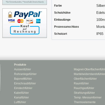
Silbe
Farbe
Edels
Schutzhülse
100
Einbaulänge
Monta
Prozessanschluss
IP65
Schutzart
Produkte
Aussenfühler
Magnet-Oberflächenfühl
Rohranlegefühler
Mantelwiderstandsfühle
Bajonettfühler
Oberflächenfühler
Einschraubfühler
Raumfühler
Einstechfühler
Rauchgasfühler
Kabelfühler
Strahlungsfühler
Kanalfühler
Temp.-Messumformer
Luftfühler
Thermoelemente