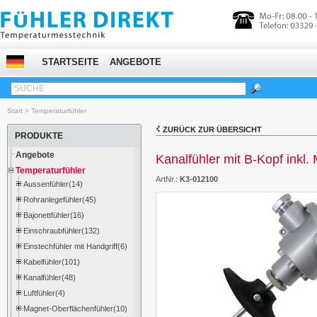
STARTSEITE
ANGEBOTE
SUCHE
Start
>
Temperaturfühler
ZURÜCK ZUR ÜBERSICHT
PRODUKTE
Angebote
Kanalfühler mit B-Kopf inkl.
Temperaturfühler
ArtNr.:
K3-012100
Aussenfühler(14)
Rohranlegefühler(45)
Bajonettfühler(16)
Einschraubfühler(132)
Einstechfühler mit Handgriff(6)
Kabelfühler(101)
Kanalfühler(48)
Luftfühler(4)
Magnet-Oberflächenfühler(10)