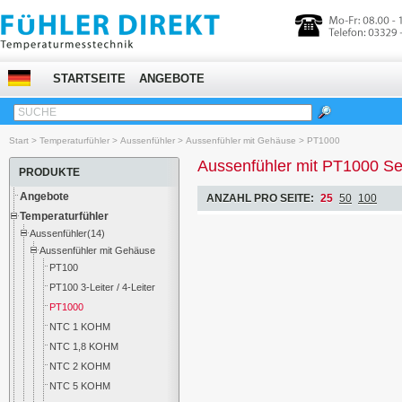
STARTSEITE
ANGEBOTE
SUCHE
Start
>
Temperaturfühler
>
Aussenfühler
>
Aussenfühler mit Gehäuse
>
PT1000
Aussenfühler mit PT1000 S
PRODUKTE
Angebote
ANZAHL PRO SEITE:
25
50
100
Temperaturfühler
Aussenfühler(14)
Aussenfühler mit Gehäuse
PT100
PT100 3-Leiter / 4-Leiter
PT1000
NTC 1 KOHM
NTC 1,8 KOHM
NTC 2 KOHM
NTC 5 KOHM