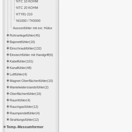
NTC 10 KOHM
NTC 20 KOHM
KTY81-210
NI1000 / TK5000
Aussenfühler mit ext. Hülse
Rohranlegefühler(45)
Bajonettfühler(16)
Einschraubfühler(132)
Einstechfühler mit Handgriff(6)
Kabelfühler(101)
Kanalfühler(48)
Luftfühler(4)
Magnet-Oberflächenfühler(10)
Mantelwiderstandsfühler(2)
Oberflächenfühler(16)
Raumfühler(4)
Rauchgasfühler(12)
Raumpendelfühler(4)
Strahlungsfühler(12)
Temp.-Messumformer