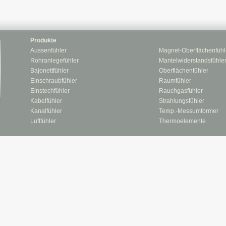
Produkte
Aussenfühler
Magnet-Oberflächenfühl
Rohranlegefühler
Mantelwiderstandsfühle
Bajonettfühler
Oberflächenfühler
Einschraubfühler
Raumfühler
Einstechfühler
Rauchgasfühler
Kabelfühler
Strahlungsfühler
Kanalfühler
Temp.-Messumformer
Luftfühler
Thermoelemente