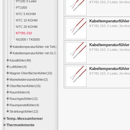
PT100 3-Leiter
KTY81-210, 2-Leiter, 5m Ans
PT1000
NTC 5 KOHM
NTC 10 KOHM
Kabeltemperaturfühler
KTY81-210, 2-Leiter, 3m Ans
NTC 20 KOHM
KTY81-210
NI1000 / TK5000
Kabeltemperaturfühler
Kabeltemperaturfühler mit Teflonleitung
KTY81-210, 2-Leiter, 1m Ans
Kabeltemperaturfühler mit GLS-Leitung
Kanalfühler(48)
Luftfühler(4)
Kabeltemperaturfühler
Magnet-Oberflächenfühler(10)
KTY81-210, 2-Leiter, 2m Ans
Mantelwiderstandsfühler(2)
Oberflächenfühler(16)
Raumfühler(4)
Rauchgasfühler(12)
Raumpendelfühler(4)
Strahlungsfühler(12)
Temp.-Messumformer
Thermoelemente