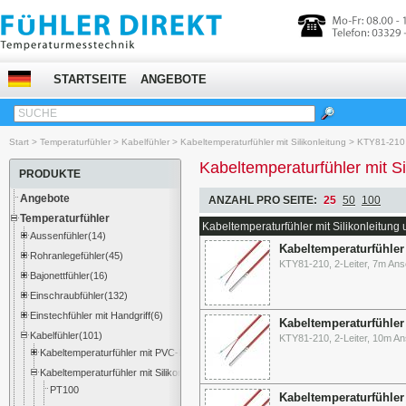
STARTSEITE
ANGEBOTE
SUCHE
Start
>
Temperaturfühler
>
Kabelfühler
>
Kabeltemperaturfühler mit Silikonleitung
>
KTY81-210
Kabeltemperaturfühler mit S
PRODUKTE
Angebote
ANZAHL PRO SEITE:
25
50
100
Temperaturfühler
Kabeltemperaturfühler mit Silikonleitun
Aussenfühler(14)
Kabeltemperaturfühler
Rohranlegefühler(45)
KTY81-210, 2-Leiter, 7m Ans
Bajonettfühler(16)
Einschraubfühler(132)
Einstechfühler mit Handgriff(6)
Kabeltemperaturfühler
Kabelfühler(101)
KTY81-210, 2-Leiter, 10m An
Kabeltemperaturfühler mit PVC-Leitung
Kabeltemperaturfühler mit Silikonleitung
PT100
Kabeltemperaturfühler