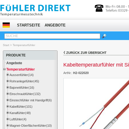
STARTSEITE
ANGEBOTE
SUCHE
Start
>
Temperaturfühler
ZURÜCK ZUR ÜBERSICHT
PRODUKTE
Angebote
Kabeltemperaturfühler mit Si
Temperaturfühler
ArtNr.:
H2-022020
Aussenfühler(14)
Rohranlegefühler(45)
Bajonettfühler(16)
Einschraubfühler(132)
Einstechfühler mit Handgriff(6)
Kabelfühler(101)
Kanalfühler(48)
Luftfühler(4)
Magnet-Oberflächenfühler(10)