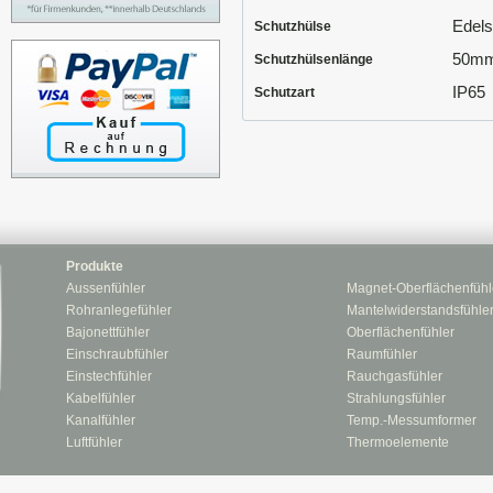
Edels
Schutzhülse
50m
Schutzhülsenlänge
IP65
Schutzart
Produkte
Aussenfühler
Magnet-Oberflächenfühl
Rohranlegefühler
Mantelwiderstandsfühle
Bajonettfühler
Oberflächenfühler
Einschraubfühler
Raumfühler
Einstechfühler
Rauchgasfühler
Kabelfühler
Strahlungsfühler
Kanalfühler
Temp.-Messumformer
Luftfühler
Thermoelemente