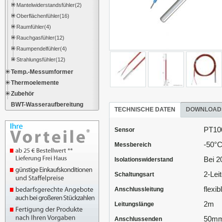
Mantelwiderstandsfühler(2)
Oberflächenfühler(16)
Raumfühler(4)
Rauchgasfühler(12)
Raumpendelfühler(4)
Strahlungsfühler(12)
Temp.-Messumformer
Thermoelemente
Zubehör
BWT-Wasseraufbereitung
TECHNISCHE DATEN
DOWNLOAD
PT100
Sensor
-50°
Messbereich
Bei 
Isolationswiderstand
2-Leit
Schaltungsart
flexib
Anschlussleitung
2m
Leitungslänge
50mm 
Anschlussenden